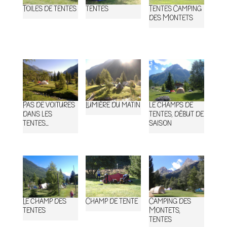
Toiles de tentes
tentes
Tentes Camping
des Montets
Pas de voitures
Lumière du matin
le champs de
Vallée de Vallorcine
Un hiver à la Poya
dans les
tentes, début de
tentes…
saison
Le champ des
Champ de tente
Camping des
Le bouquetin, un voisin
La Verte et les Drus, l’automne
Les Posettes, véritable balcon avec vue. Ici, le Mont-Blanc.
tentes
Montets,
tentes